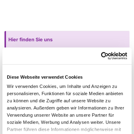
Hier finden Sie uns
Erlöserkirche/Gemeindehaus/ Gemeindebüro
Verl
Paul-Gerhardt-Str. 6
Diese Webseite verwendet Cookies
Tel.:
05246 3650
gt-kg-verl@kk-ekvw.de
Wir verwenden Cookies, um Inhalte und Anzeigen zu
Öffnungszeiten:
personalisieren, Funktionen für soziale Medien anbieten
dienstags: 10:00-12:00 Uhr
zu können und die Zugriffe auf unsere Website zu
donnerstags: 16:00-18:00 Uhr
analysieren. Außerdem geben wir Informationen zu Ihrer
Verwendung unserer Website an unsere Partner für
Friedhof Sürenheide
soziale Medien, Werbung und Analysen weiter. Unsere
Königsberger Str. 39
Partner führen diese Informationen möglicherweise mit
Jugendhaus OASE