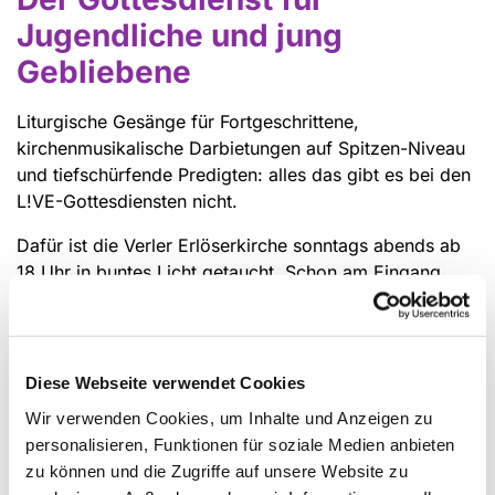
Jugendliche und jung
Gebliebene
Liturgische Gesänge für Fortgeschrittene,
kirchenmusikalische Darbietungen auf Spitzen-Niveau
und tiefschürfende Predigten: alles das gibt es bei den
L!VE-Gottesdiensten nicht.
Dafür ist die Verler Erlöserkirche sonntags abends ab
18 Uhr in buntes Licht getaucht. Schon am Eingang
werden alle Besucher*innen persönlich begrüßt.
Meistens gibt es dabei auch eine Kleinigkeit zum
Naschen.
Diese Webseite verwendet Cookies
Schlag Sechs geht es dann los: die Band heizt das
Wir verwenden Cookies, um Inhalte und Anzeigen zu
Publikum an. Da kann es passieren, dass man Kirchen-
personalisieren, Funktionen für soziale Medien anbieten
Klassiker plötzlich in völlig neuem Gewand entdeckt
zu können und die Zugriffe auf unsere Website zu
oder Titel aus den Charts auf einmal mit völlig neuen