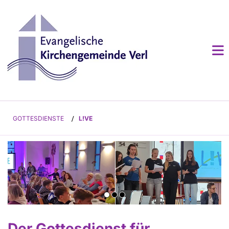
GOTTESDIENSTE
/
L!VE
Der Gottesdienst für