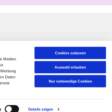
Cookies zulassen
le Medien
ir
Auswahl erlauben
, Werbung
ren Daten
Nur notwendige Cookies
ienste
n
g
Details zeigen