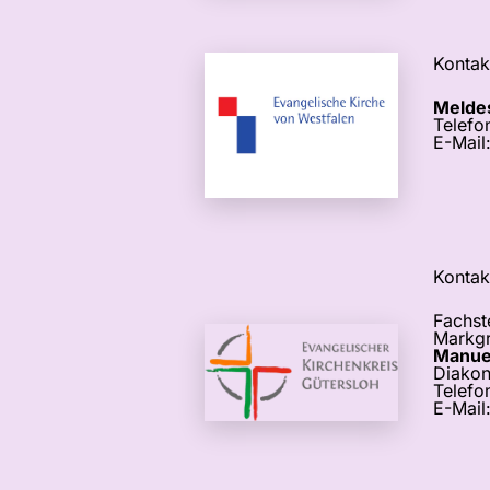
Kontak
Meldes
Telefo
E-Mail
Kontak
Fachst
Markgr
Manuel
Diakoni
Telefo
E-Mail