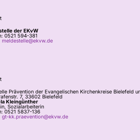
t
telle der EKvW
n: 0521 594-381
:
meldestelle@ekvw.de
t
elle Prävention der Evangelischen Kirchenkreise Bielefeld u
afenstr. 7, 33602 Bielefeld
a Kleingünther
n, Sozialarbeiterin
n: 0521 5837-136
:
gt-kk.praevention@ekvw.de