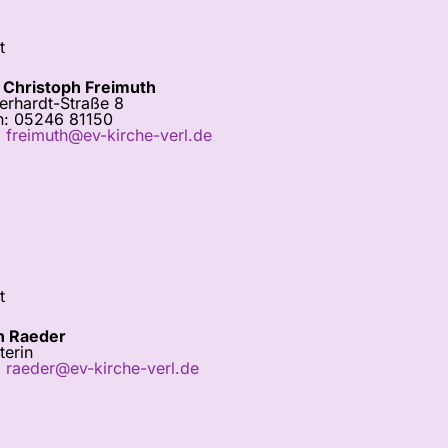
t
 Christoph Freimuth
erhardt-Straße 8
n: 05246 81150
:
freimuth@ev-kirche-verl.de
t
n Raeder
terin
:
raeder@ev-kirche-verl.de