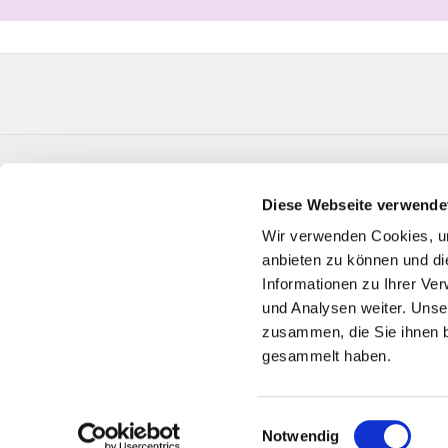
Evangelische Kirchengemeinde Verl Paul-Gerhard
Diese Webseite verwende
Telefon:
05246 3650
GT-KG-Verl@kk-ekvw.de
Wir verwenden Cookies, um
anbieten zu können und di
Informationen zu Ihrer Ve
und Analysen weiter. Unse
zusammen, die Sie ihnen b
gesammelt haben.
Einwilligungsauswahl
Notwendig