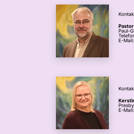
Kontak
Pastor
Paul-G
Telefo
E-Mail
Kontak
Kersti
Presby
E-Mail