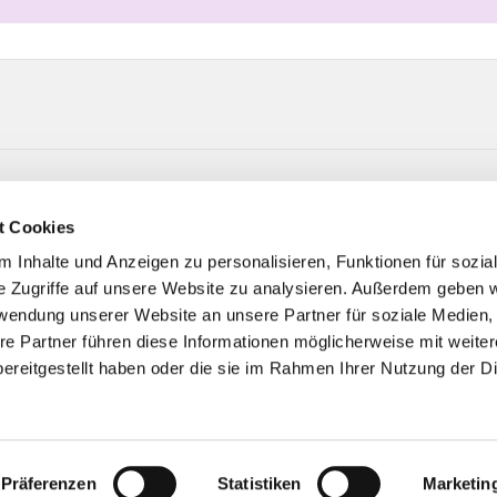
t-Straße 6 33415 Verl
t Cookies
 Inhalte und Anzeigen zu personalisieren, Funktionen für sozia
e Zugriffe auf unsere Website zu analysieren. Außerdem geben w
rwendung unserer Website an unsere Partner für soziale Medien
re Partner führen diese Informationen möglicherweise mit weite
ereitgestellt haben oder die sie im Rahmen Ihrer Nutzung der D
Impressum
Datenschutzerklärung
ChurchDesk-Logi
Präferenzen
Statistiken
Marketin