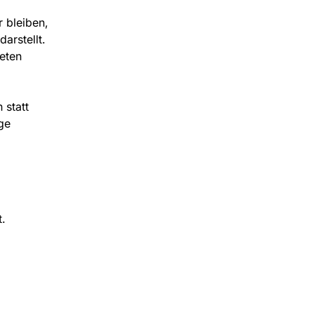
 bleiben,
arstellt.
eten
 statt
ge
t.