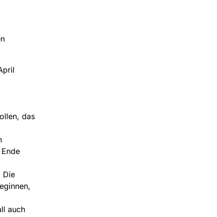
en
pril
ollen, das
n
s Ende
 Die
eginnen,
ll auch