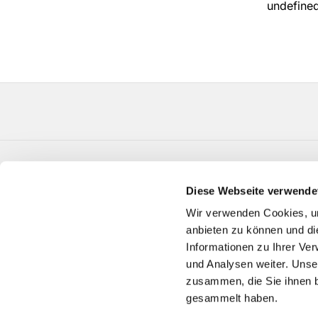
undefine
Evangelische Kirchengemeinde Verl Paul-Gerhard
Diese Webseite verwende
Telefon:
05246 3650
GT-KG-Verl@kk-ekvw.de
Wir verwenden Cookies, um
anbieten zu können und di
Informationen zu Ihrer Ve
und Analysen weiter. Unse
zusammen, die Sie ihnen b
gesammelt haben.