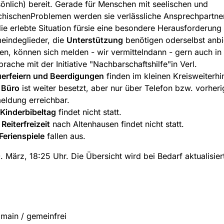
önlich) bereit.
Gerade für Menschen mit seelischen und
hischenProblemen werden sie verlässliche Ansprechpartner
ie erlebte Situation fürsie eine besondere Herausforderung d
eindeglieder, die
Unterstützung
benötigen oderselbst anbi
en, können sich melden - wir vermittelndann - gern auch in
rache mit der Initiative "Nachbarschaftshilfe"in Verl.
uerfeiern und Beerdigungen
finden im kleinen Kreisweiterhin
s
Büro
ist weiter besetzt, aber nur über Telefon bzw. vorheri
eldung erreichbar.
Kinderbibeltag
findet nicht statt.
e
Reiterfreizeit
nach Altenhausen findet nicht statt.
Ferienspiele
fallen aus.
. März, 18:25 Uhr. Die Übersicht wird bei Bedarf aktualisier
main / gemeinfrei