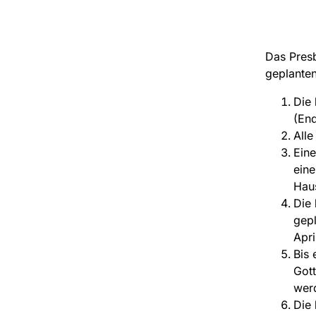
Das Presb
geplanten
Die
(End
All
Eine
eine
Haus
Die
gepl
Apri
Bis 
Got
werd
Die