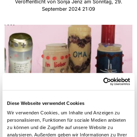
Veröffentlicht von Sonja Jenz am Sonntag, 29.
September 2024 21:09
© Diezmann
Diese Webseite verwendet Cookies
Einladung zum Kerzen gestalten
Wir verwenden Cookies, um Inhalte und Anzeigen zu
personalisieren, Funktionen für soziale Medien anbieten
Die evangelische Jugend Verl lädt gemeinsam mit
zu können und die Zugriffe auf unsere Website zu
dem Malteser Hilfsdienst Rietberg alle kreativen
analysieren. Außerdem geben wir Informationen zu Ihrer