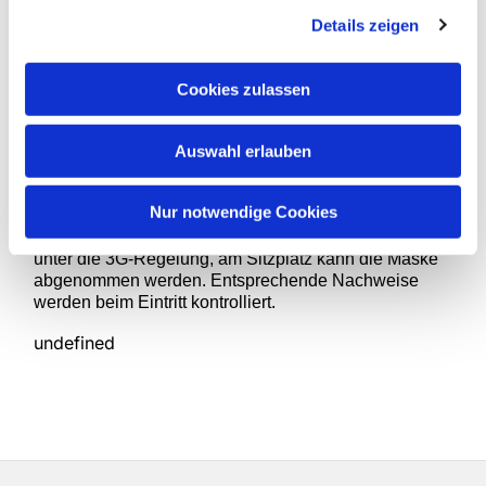
Hoffmann ins Gespräch zu kommen.
Details zeigen
Die musikalische Gestaltung des Gottesdienstes
Cookies zulassen
übernehmen das Duo „Saitenspringer“ sowie
Christoph Süßer an der Orgel, im Anschluss spielt der
Posaunenchor unter der Leitung von Iris Kleinebekel
Auswahl erlauben
auf dem Kirchhof. Die Predigt hält Pfarrer Jens
Hoffmann.
Nur notwendige Cookies
Wie bei allen unseren Veranstaltungen fällt auch diese
unter die 3G-Regelung, am Sitzplatz kann die Maske
abgenommen werden. Entsprechende Nachweise
werden beim Eintritt kontrolliert.
undefined