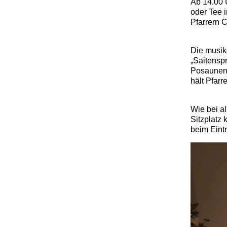
Ab 14.00 
oder Tee 
Pfarrern 
Die musik
„Saitenspr
Posaunench
hält Pfarr
Wie bei a
Sitzplatz
beim Eintri