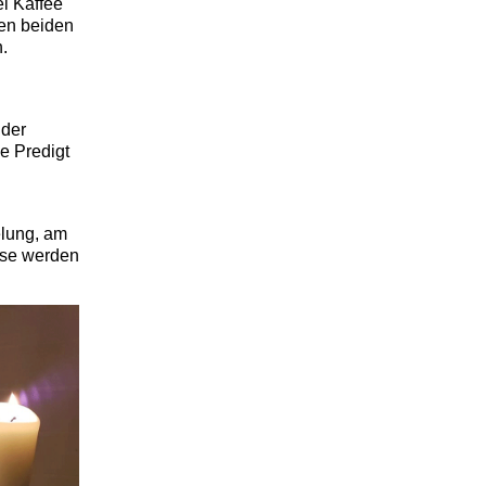
i Kaffee
en beiden
.
 der
e Predigt
elung, am
ise werden