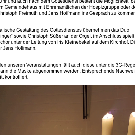
Uhr und auch nach dem Gottesdienst besteht die Möglichkeit, be
im Gemeindehaus mit Ehrenamtlichen der Hospizgruppe oder d
Christoph Freimuth und Jens Hoffmann ins Gespräch zu kommen
alische Gestaltung des Gottesdienstes übernehmen das Duo
inger“ sowie Christoph Süßer an der Orgel, im Anschluss spielt
or unter der Leitung von Iris Kleinebekel auf dem Kirchhof. Di
er Jens Hoffmann.
llen unseren Veranstaltungen fällt auch diese unter die 3G-Reg
 kann die Maske abgenommen werden. Entsprechende Nachwe
tt kontrolliert.