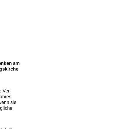
denken am
gskirche
 Verl
jahres
wenn sie
gliche