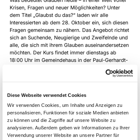
Was bedeutet Glauben heute – in einer Welt voller
Krisen, Fragen und neuer Möglichkeiten? Unter
dem Titel „Glaubst du das?“ laden wir alle
Interessierten ab dem 28. Oktober ein, sich diesen
Fragen gemeinsam zu nähern. Das Angebot richtet
sich an Suchende, Neugierige und Zweifelnde und
alle, die sich mit ihrem Glauben auseinandersetzen
möchten. Der Kurs findet immer dienstags ab
18:00 Uhr im Gemeindehaus in der Paul-Gerhardt-
Str. 6 statt. Eine Anmeldung ist nicht erforderlich,
der Einstieg ist jederzeit möglich.
„Wir wollen Raum schaffen für ehrliche Gespräche
über das, was uns im Leben und im Glauben
Diese Webseite verwendet Cookies
bewegt“, sagt Pfarrer Jens Hoffmann. „Glauben ist
Wir verwenden Cookies, um Inhalte und Anzeigen zu
nichts, was man einfach hat oder nicht – es ist ein
personalisieren, Funktionen für soziale Medien anbieten
Weg, auf dem viele Fragen erlaubt sind.“ Der Kurs
zu können und die Zugriffe auf unsere Website zu
findet statt am 28.10., 4., 11. und 18. November.
analysieren. Außerdem geben wir Informationen zu Ihrer
Die Abende behandeln Themen wie Biografie und
Verwendung unserer Website an unsere Partner für