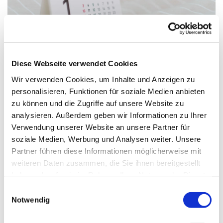
Diese Webseite verwendet Cookies
Wir verwenden Cookies, um Inhalte und Anzeigen zu
personalisieren, Funktionen für soziale Medien anbieten
zu können und die Zugriffe auf unsere Website zu
Sonntag, 22. November 2026, 10:00
analysieren. Außerdem geben wir Informationen zu Ihrer
Uhr
Verwendung unserer Website an unsere Partner für
soziale Medien, Werbung und Analysen weiter. Unsere
Erlöserkirche, Paul-Gerhardt-Str. 6,
Partner führen diese Informationen möglicherweise mit
33415 Verl
weiteren Daten zusammen, die Sie ihnen bereitgestellt
haben oder die sie im Rahmen Ihrer Nutzung der Dienste
gesammelt haben.
Einwilligungsauswahl
Notwendig