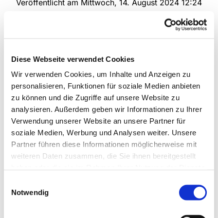
Veröffentlicht am Mittwoch, 14. August 2024 12:24
Diese Webseite verwendet Cookies
Wir verwenden Cookies, um Inhalte und Anzeigen zu
personalisieren, Funktionen für soziale Medien anbieten
zu können und die Zugriffe auf unsere Website zu
analysieren. Außerdem geben wir Informationen zu Ihrer
Verwendung unserer Website an unsere Partner für
soziale Medien, Werbung und Analysen weiter. Unsere
© Ev. Kirchengemeinde Verl
Partner führen diese Informationen möglicherweise mit
weiteren Daten zusammen, die Sie ihnen bereitgestellt
Jubel-Konfirmanden gesucht
haben oder die sie im Rahmen Ihrer Nutzung der Dienste
gesammelt haben.
Einwilligungsauswahl
Mit den Konfirmandenjahrgängen 1973 und 1974
Notwendig
feiert die Evangelische Kirchengemeinde Verl am
Sonntag, 22. September 2024, in der