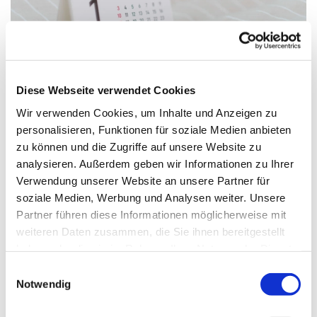
Diese Webseite verwendet Cookies
Wir verwenden Cookies, um Inhalte und Anzeigen zu
personalisieren, Funktionen für soziale Medien anbieten
zu können und die Zugriffe auf unsere Website zu
Dienstag, 19. Oktober 2027, 17:00 -
analysieren. Außerdem geben wir Informationen zu Ihrer
20:00 Uhr
Verwendung unserer Website an unsere Partner für
soziale Medien, Werbung und Analysen weiter. Unsere
Gemeindehaus Verl - Jugendraum,
Partner führen diese Informationen möglicherweise mit
Paul-Gerhardt-Str. 6, 33415 Verl
weiteren Daten zusammen, die Sie ihnen bereitgestellt
haben oder die sie im Rahmen Ihrer Nutzung der Dienste
gesammelt haben.
Einwilligungsauswahl
Notwendig