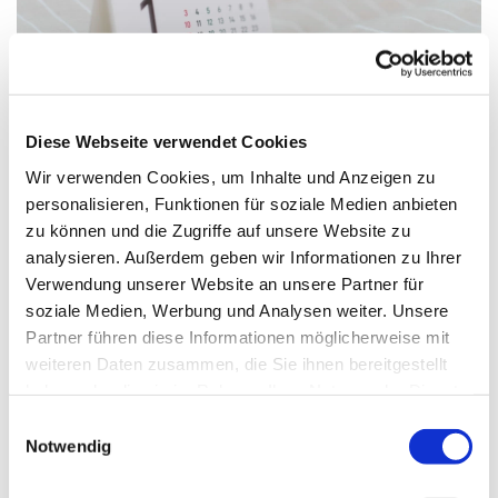
Diese Webseite verwendet Cookies
Wir verwenden Cookies, um Inhalte und Anzeigen zu
personalisieren, Funktionen für soziale Medien anbieten
zu können und die Zugriffe auf unsere Website zu
Dienstag, 8. September 2026, 17:00
analysieren. Außerdem geben wir Informationen zu Ihrer
- 20:00 Uhr
Verwendung unserer Website an unsere Partner für
soziale Medien, Werbung und Analysen weiter. Unsere
Gemeindehaus Verl - Jugendraum,
Partner führen diese Informationen möglicherweise mit
Paul-Gerhardt-Str. 6, 33415 Verl
weiteren Daten zusammen, die Sie ihnen bereitgestellt
haben oder die sie im Rahmen Ihrer Nutzung der Dienste
gesammelt haben.
Einwilligungsauswahl
Notwendig