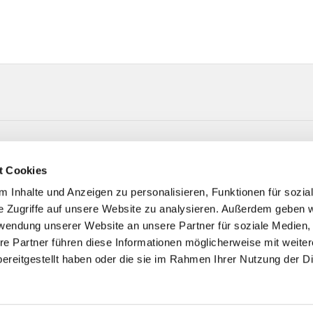
t-Straße 6 33415 Verl
t Cookies
 Inhalte und Anzeigen zu personalisieren, Funktionen für sozia
e Zugriffe auf unsere Website zu analysieren. Außerdem geben w
rwendung unserer Website an unsere Partner für soziale Medien
re Partner führen diese Informationen möglicherweise mit weite
ereitgestellt haben oder die sie im Rahmen Ihrer Nutzung der D
Impressum
Datenschutzerklärung
ChurchDesk-Logi