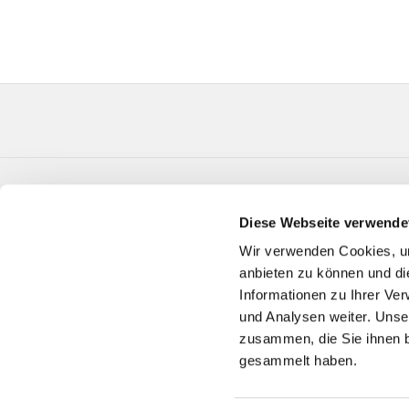
Evangelische Kirchengemeinde Verl Paul-Gerhard
Diese Webseite verwende
Telefon:
05246 3650
GT-KG-Verl@kk-ekvw.de
Wir verwenden Cookies, um
anbieten zu können und di
Informationen zu Ihrer Ve
und Analysen weiter. Unse
zusammen, die Sie ihnen b
gesammelt haben.