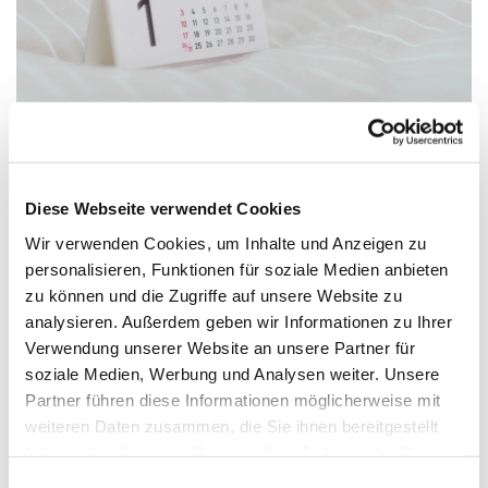
Diese Webseite verwendet Cookies
Freitag, 16. April 2027, 16:30 - 18:00
Wir verwenden Cookies, um Inhalte und Anzeigen zu
Uhr
personalisieren, Funktionen für soziale Medien anbieten
zu können und die Zugriffe auf unsere Website zu
Gemeindehaus Verl - Jugendraum,
analysieren. Außerdem geben wir Informationen zu Ihrer
Verwendung unserer Website an unsere Partner für
Paul-Gerhardt-Str. 6, 33415 Verl
soziale Medien, Werbung und Analysen weiter. Unsere
Partner führen diese Informationen möglicherweise mit
weiteren Daten zusammen, die Sie ihnen bereitgestellt
haben oder die sie im Rahmen Ihrer Nutzung der Dienste
Alle
gesammelt haben.
Einwilligungsauswahl