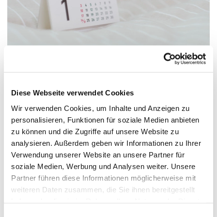
Diese Webseite verwendet Cookies
Freitag, 21. Mai 2027, 16:30 - 18:00
Wir verwenden Cookies, um Inhalte und Anzeigen zu
Uhr
personalisieren, Funktionen für soziale Medien anbieten
zu können und die Zugriffe auf unsere Website zu
Gemeindehaus Verl - Jugendraum,
analysieren. Außerdem geben wir Informationen zu Ihrer
Verwendung unserer Website an unsere Partner für
Paul-Gerhardt-Str. 6, 33415 Verl
soziale Medien, Werbung und Analysen weiter. Unsere
Partner führen diese Informationen möglicherweise mit
weiteren Daten zusammen, die Sie ihnen bereitgestellt
haben oder die sie im Rahmen Ihrer Nutzung der Dienste
Alle
gesammelt haben.
Einwilligungsauswahl