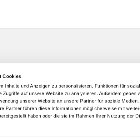
t-Straße 6 33415 Verl
t Cookies
 Inhalte und Anzeigen zu personalisieren, Funktionen für sozia
e Zugriffe auf unsere Website zu analysieren. Außerdem geben w
rwendung unserer Website an unsere Partner für soziale Medien
re Partner führen diese Informationen möglicherweise mit weite
ereitgestellt haben oder die sie im Rahmen Ihrer Nutzung der D
Impressum
Datenschutzerklärung
ChurchDesk-Logi