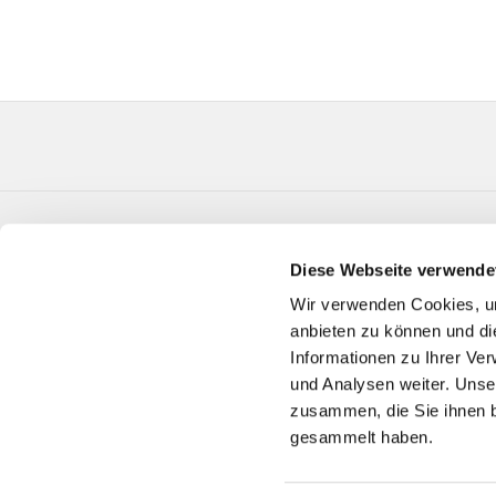
Evangelische Kirchengemeinde Verl Paul-Gerhard
Diese Webseite verwende
Telefon:
05246 3650
GT-KG-Verl@kk-ekvw.de
Wir verwenden Cookies, um
anbieten zu können und di
Informationen zu Ihrer Ve
und Analysen weiter. Unse
zusammen, die Sie ihnen b
gesammelt haben.