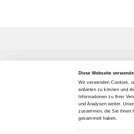
Evangelische Kirchengemeinde Verl Paul-Gerhard
Diese Webseite verwende
Telefon:
05246 3650
GT-KG-Verl@kk-ekvw.de
Wir verwenden Cookies, um
anbieten zu können und di
Informationen zu Ihrer Ve
und Analysen weiter. Unse
zusammen, die Sie ihnen b
gesammelt haben.