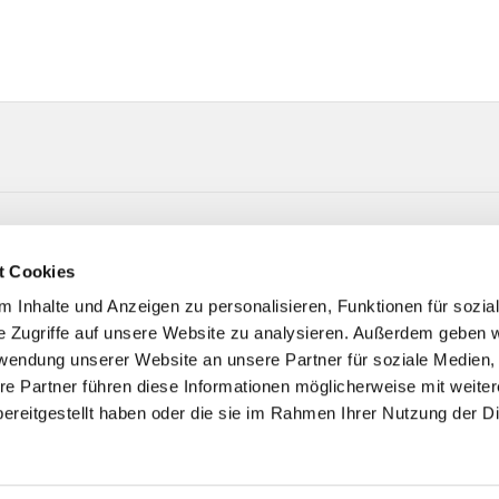
t-Straße 6 33415 Verl
t Cookies
 Inhalte und Anzeigen zu personalisieren, Funktionen für sozia
e Zugriffe auf unsere Website zu analysieren. Außerdem geben w
rwendung unserer Website an unsere Partner für soziale Medien
re Partner führen diese Informationen möglicherweise mit weite
ereitgestellt haben oder die sie im Rahmen Ihrer Nutzung der D
Impressum
Datenschutzerklärung
ChurchDesk-Logi