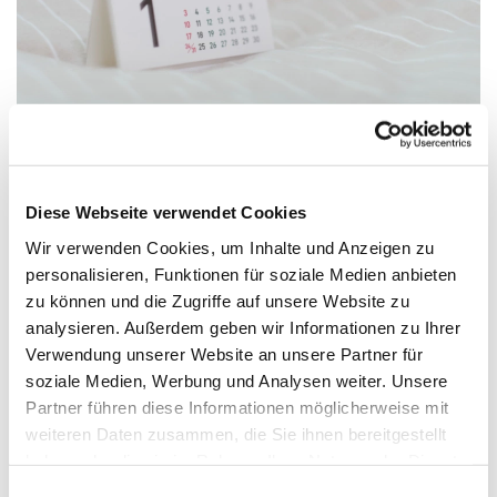
Diese Webseite verwendet Cookies
Freitag, 6. November 2026, 16:30 -
Wir verwenden Cookies, um Inhalte und Anzeigen zu
18:30 Uhr
personalisieren, Funktionen für soziale Medien anbieten
zu können und die Zugriffe auf unsere Website zu
Gemeindehaus Verl - Jugendraum,
analysieren. Außerdem geben wir Informationen zu Ihrer
Verwendung unserer Website an unsere Partner für
Paul-Gerhardt-Str. 6, 33415 Verl
soziale Medien, Werbung und Analysen weiter. Unsere
Partner führen diese Informationen möglicherweise mit
weiteren Daten zusammen, die Sie ihnen bereitgestellt
haben oder die sie im Rahmen Ihrer Nutzung der Dienste
Alle
gesammelt haben.
Einwilligungsauswahl