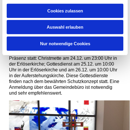
Bescherung die Weihnachtsgeschichte zu lesen oder
ein Gebet zu sprechen.
Cookies zulassen
Gottesdienste an Weihnachten
Auswahl erlauben
Wir laden ein zum digitalen Heiligabend-Gottesdienst,
der am 24. Dezember über diese Homepage abrufbar
sein wird.
Nur notwendige Cookies
Die übrigen Gottesdienste finden wie geplant in
Präsenz statt: Christmette am 24.12. um 23:00 Uhr in
der Erlöserkirche; Gottesdienst am 25.12. um 10:00
Uhr in der Erlöserkirche und am 26.12. um 10:00 Uhr
in der Auferstehungskirche. Diese Gottesdienste
finden nach dem bewährten Schutzkonzept statt. Eine
Anmeldung über das Gemeindebüro ist notwendig
und sehr empfehlenswert.