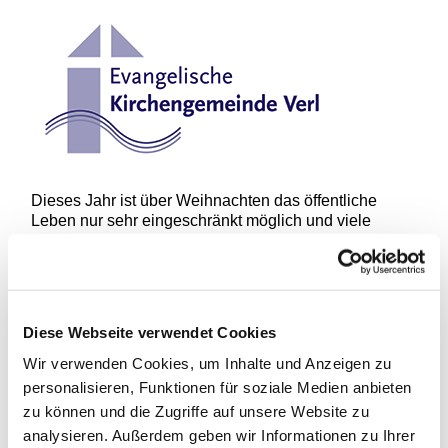
Dieses Jahr ist über Weihnachten das öffentliche
Leben nur sehr eingeschränkt möglich und viele
traditionelle Angebote fallen aus. Weihnachten
scheint sich – wie die Politik immer wieder betont –
auf die Familie zu fokussieren. Daher wollen auch wir
es ernst nehmen, dass dieses Jahr
Eigenverantwortung notwendig ist. Schon Martin
Diese Webseite verwendet Cookies
Luther hat religiöse Bildung in den Familien verankert.
Wir verwenden Cookies, um Inhalte und Anzeigen zu
Was gehört zu Weihnachten dazu? Der Gang in die
personalisieren, Funktionen für soziale Medien anbieten
Kirche, das Staunen über die Atmosphäre, für Kinder
zu können und die Zugriffe auf unsere Website zu
das Betrachten der Krippenfiguren.
analysieren. Außerdem geben wir Informationen zu Ihrer