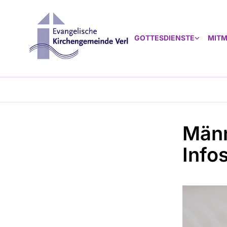
GOTTESDIENSTE
MIT
Männ
Info