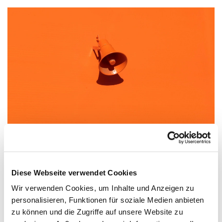
Neuer Konfi-Kurs gestartet
Diese Webseite verwendet Cookies
Wir freuen uns sehr darüber, dass am vergangenen
Wir verwenden Cookies, um Inhalte und Anzeigen zu
Wochenende unser neuer Konfi-Kurs mit 32
personalisieren, Funktionen für soziale Medien anbieten
Teilnehmenden gestartet ist. Engagiert, aber noch
zu können und die Zugriffe auf unsere Website zu