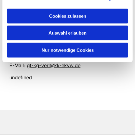
Pastor Christoph Freimuth
Paul-Gerhardt-Straße 8
Cookies zulassen
33415 Verl
Telefon: 05246-81150
E-Mail:
freimuth@ev-kirche-verl.de
Auswahl erlauben
Gemeindebüro
Nur notwendige Cookies
Nicole Ernst, Monika Seeberg
Telefon:
05246 3650
E-Mail:
gt-kg-verl
@
kk-ekvw.de
undefined