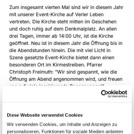
Zum insgesamt vierten Mal sind wir in diesem Jahr
mit unserer Event-Kirche auf Verler Leben
vertreten. Die Kirche steht mitten im Geschehen
und doch ruhig auf dem Denkmalplatz. An allen
drei Tagen, immer ab 14:00 Uhr, ist die Kirche
geöffnet. Neu ist in diesem Jahr die Öffnung bis in
die Abendstunden hinein. Die mit viel Licht in
Szene gesetzte Event-Kirche bietet dann einen
besonderen Ort im Kirmestreiben. Pfarrer
Christoph Freimuth: "Wir sind gespannt, wie die
Öffnung am Abend angenommen wird, und freuen
uns auf viele inspirierende Begegnungen!"
Alle Besucher sind herzlich eingeladen, abseits des
Trubels und doch mittendrin innezuhalten, ein
Gebet zu sprechen oder Kraft zu tanken. Es gibt
Diese Webseite verwendet Cookies
kleine Aufmerksamkeiten, die von ehrenamtlichen
Wir verwenden Cookies, um Inhalte und Anzeigen zu
der Gemeinde gestaltet und vorbereitet wurden.
personalisieren, Funktionen für soziale Medien anbieten