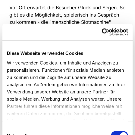
Vor Ort erwartet die Besucher Glück und Segen. So
gibt es die Möglichkeit, spielerisch ins Gespräch
zu kommen - die "menschliche Slotmachine"
macht sich schon bereit - oder einfach einen
Augenblick abseits des Trubels innezuhalten, ein
Gebet zu sprechen oder Kraft zu tanken. Es gibt
kleine Aufmerksamkeiten, die von ehrenamtlichen
Diese Webseite verwendet Cookies
der Gemeinde gestaltet und vorbereitet wurden.
Wir verwenden Cookies, um Inhalte und Anzeigen zu
Die Pfarrer sind durchgehend vor Ort und
personalisieren, Funktionen für soziale Medien anbieten
übernehmen auf Wunsch Segnungen. Jede*r, der
zu können und die Zugriffe auf unsere Website zu
mag, kann hier Gottes Segen empfangen,
analysieren. Außerdem geben wir Informationen zu Ihrer
unabhängig vom Alter oder der konfessionellen
Verwendung unserer Website an unsere Partner für
Zugehörigkeit, als Paar, Familie oder Einzelperson.
soziale Medien, Werbung und Analysen weiter. Unsere
Auf Wunsch könnten auch Trauungen durchgeführt
Partner führen diese Informationen möglicherweise mit
werden, hier müsste aber vorher Kontakt
weiteren Daten zusammen, die Sie ihnen bereitgestellt
aufgenommen werden. Der Kindergarten ‚Am
haben oder die sie im Rahmen Ihrer Nutzung der Dienste
Bühlbusch‘ bietet mit einem kleinen
gesammelt haben.
Einwilligungsauswahl
Kreativprogramm einen Ruhepunkt für Kinder